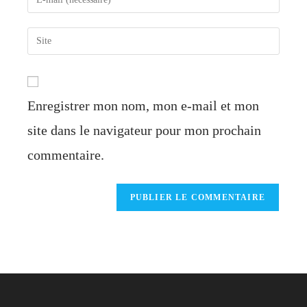
or
your
username
email
Saisir
to
address
l’URL
comment
to
de
comment
votre
Enregistrer mon nom, mon e-mail et mon
site
(facultatif)
site dans le navigateur pour mon prochain
commentaire.