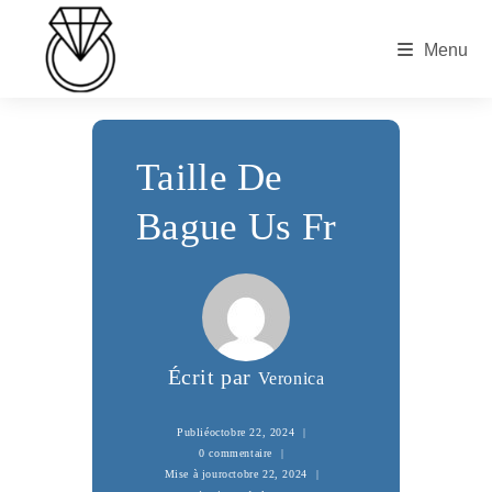
Skip
to
Menu
content
Taille De
Bague Us Fr
Écrit par
Veronica
Publié
octobre 22, 2024
0 commentaire
Mise à jour
octobre 22, 2024