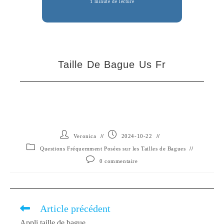
1 minute de lecture
Taille De Bague Us Fr
Auteur/autrice
Publication
Veronica
2024-10-22
de
publiée :
Post
Questions Fréquemment Posées sur les Tailles de Bagues
la
category:
Commentaires
0 commentaire
publication :
de
la
publication :
Article précédent
Read
More
Appli taille de bague